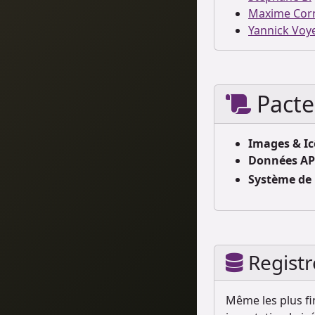
Maxime Cor
Yannick Voy
Pacte
Images & Ic
Données API
Système de 
Registr
Même les plus fi