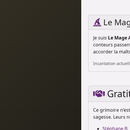
Le Mage
Je suis
Le Mage 
conteurs passent
accorder la maît
Incantation actuel
Grati
Ce grimoire n’es
sagesse. Leurs n
Stéphane B.